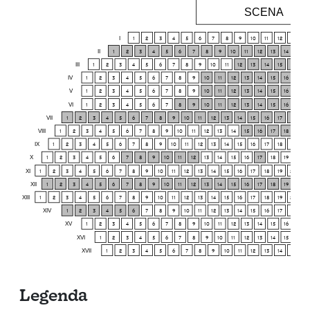
SCENA
I
1
2
3
4
5
6
7
8
9
10
11
12
13
14
II
1
2
3
4
5
6
7
8
9
10
11
12
13
14
15
III
1
2
3
4
5
6
7
8
9
10
11
12
13
14
15
16
17
IV
1
2
3
4
5
6
7
8
9
10
11
12
13
14
15
16
17
V
1
2
3
4
5
6
7
8
9
10
11
12
13
14
15
16
17
VI
1
2
3
4
5
6
7
8
9
10
11
12
13
14
15
16
17
VII
1
2
3
4
5
6
7
8
9
10
11
12
13
14
15
16
17
18
19
VIII
1
2
3
4
5
6
7
8
9
10
11
12
13
14
15
16
17
18
19
IX
1
2
3
4
5
6
7
8
9
10
11
12
13
14
15
16
17
18
19
20
X
1
2
3
4
5
6
7
8
9
10
11
12
13
14
15
16
17
18
19
20
XI
1
2
3
4
5
6
7
8
9
10
11
12
13
14
15
16
17
18
19
20
21
XII
1
2
3
4
5
6
7
8
9
10
11
12
13
14
15
16
17
18
19
20
XIII
1
2
3
4
5
6
7
8
9
10
11
12
13
14
15
16
17
18
19
20
21
XIV
1
2
3
4
5
6
7
8
9
10
11
12
13
14
15
16
17
18
19
XV
1
2
3
4
5
6
7
8
9
10
11
12
13
14
15
16
17
XVI
1
2
3
4
5
6
7
8
9
10
11
12
13
14
15
16
XVII
1
2
3
4
5
6
7
8
9
10
11
12
13
14
15
16
Legenda