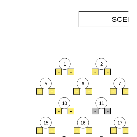
SCEN
1
2
--
--
--
--
--
5
6
7
--
--
--
--
--
--
10
11
--
--
--
--
--
15
16
17
--
--
--
--
--
--