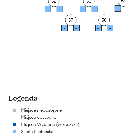
54
52
53
--
--
--
--
--
--
57
58
--
--
--
--
Legenda
Miejsce niedostępne
Miejsce dostępne
Miejsce Wybrane (w koszyku)
Strefa Niebieska