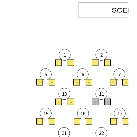
SCEN
1
2
--
--
--
--
--
5
6
7
--
--
--
--
--
--
10
11
--
--
--
--
--
15
16
17
--
--
--
--
--
--
21
22