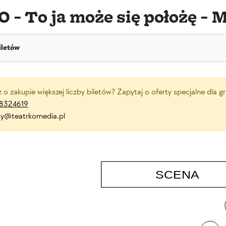
30 - To ja może się położę - 
iletów
z o zakupie większej liczby biletów? Zapytaj o oferty specjalne dla 
8324619
ety@teatrkomedia.pl
SCENA