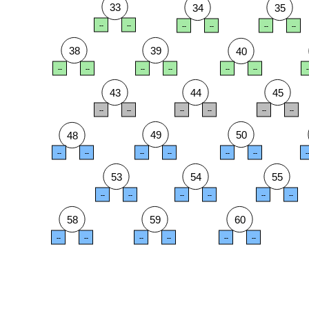
33
34
35
--
--
--
--
--
--
38
39
40
--
--
--
--
--
--
-
43
44
45
--
--
--
--
--
--
49
50
48
--
--
--
--
--
--
-
53
54
55
--
--
--
--
--
--
58
59
60
--
--
--
--
--
--