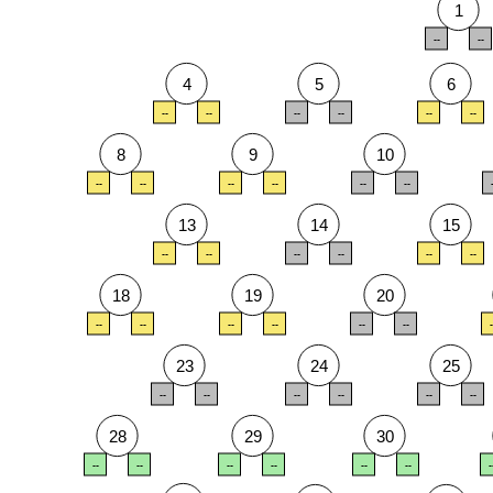
1
--
--
4
5
6
--
--
--
--
--
--
8
9
10
--
--
--
--
--
--
13
14
15
--
--
--
--
--
--
18
19
20
--
--
--
--
--
--
-
23
24
25
--
--
--
--
--
--
28
29
30
--
--
--
--
--
--
-