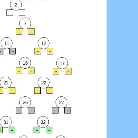
2
--
--
7
--
--
11
12
--
--
--
--
16
17
--
--
--
--
21
22
-
--
--
--
26
27
--
--
--
--
31
32
-
--
--
--