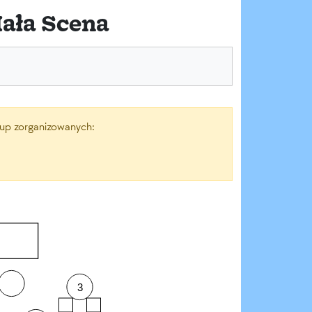
Mała Scena
grup zorganizowanych:
3
--
--