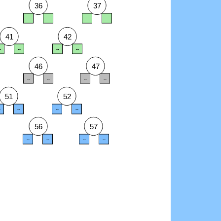
36
37
--
--
--
--
41
42
-
--
--
--
46
47
--
--
--
--
51
52
-
--
--
--
56
57
--
--
--
--