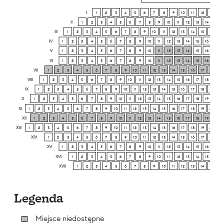
I
1
2
3
4
5
6
7
8
9
10
11
12
13
14
II
1
2
3
4
5
6
7
8
9
10
11
12
13
14
15
III
1
2
3
4
5
6
7
8
9
10
11
12
13
14
15
16
17
IV
1
2
3
4
5
6
7
8
9
10
11
12
13
14
15
16
17
V
1
2
3
4
5
6
7
8
9
10
11
12
13
14
15
16
17
VI
1
2
3
4
5
6
7
8
9
10
11
12
13
14
15
16
17
VII
1
2
3
4
5
6
7
8
9
10
11
12
13
14
15
16
17
18
19
VIII
1
2
3
4
5
6
7
8
9
10
11
12
13
14
15
16
17
18
19
IX
1
2
3
4
5
6
7
8
9
10
11
12
13
14
15
16
17
18
19
20
X
1
2
3
4
5
6
7
8
9
10
11
12
13
14
15
16
17
18
19
20
XI
1
2
3
4
5
6
7
8
9
10
11
12
13
14
15
16
17
18
19
20
21
XII
1
2
3
4
5
6
7
8
9
10
11
12
13
14
15
16
17
18
19
20
XIII
1
2
3
4
5
6
7
8
9
10
11
12
13
14
15
16
17
18
19
20
21
XIV
1
2
3
4
5
6
7
8
9
10
11
12
13
14
15
16
17
18
19
XV
1
2
3
4
5
6
7
8
9
10
11
12
13
14
15
16
17
XVI
1
2
3
4
5
6
7
8
9
10
11
12
13
14
15
16
XVII
1
2
3
4
5
6
7
8
9
10
11
12
13
14
15
16
Legenda
Miejsce niedostępne