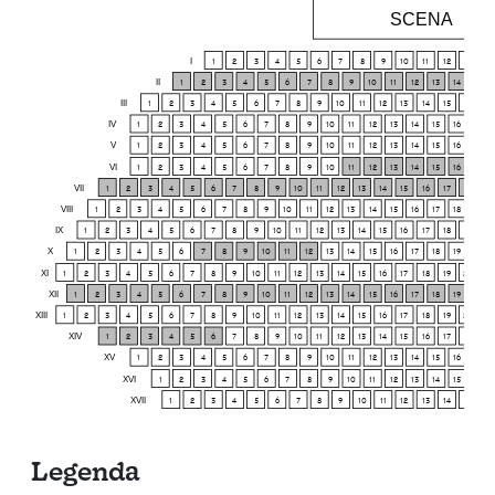
SCENA
I
1
2
3
4
5
6
7
8
9
10
11
12
13
14
II
1
2
3
4
5
6
7
8
9
10
11
12
13
14
15
III
1
2
3
4
5
6
7
8
9
10
11
12
13
14
15
16
17
IV
1
2
3
4
5
6
7
8
9
10
11
12
13
14
15
16
17
V
1
2
3
4
5
6
7
8
9
10
11
12
13
14
15
16
17
VI
1
2
3
4
5
6
7
8
9
10
11
12
13
14
15
16
17
VII
1
2
3
4
5
6
7
8
9
10
11
12
13
14
15
16
17
18
19
VIII
1
2
3
4
5
6
7
8
9
10
11
12
13
14
15
16
17
18
19
IX
1
2
3
4
5
6
7
8
9
10
11
12
13
14
15
16
17
18
19
20
X
1
2
3
4
5
6
7
8
9
10
11
12
13
14
15
16
17
18
19
20
XI
1
2
3
4
5
6
7
8
9
10
11
12
13
14
15
16
17
18
19
20
21
XII
1
2
3
4
5
6
7
8
9
10
11
12
13
14
15
16
17
18
19
20
XIII
1
2
3
4
5
6
7
8
9
10
11
12
13
14
15
16
17
18
19
20
21
XIV
1
2
3
4
5
6
7
8
9
10
11
12
13
14
15
16
17
18
19
XV
1
2
3
4
5
6
7
8
9
10
11
12
13
14
15
16
17
XVI
1
2
3
4
5
6
7
8
9
10
11
12
13
14
15
16
XVII
1
2
3
4
5
6
7
8
9
10
11
12
13
14
15
16
Legenda