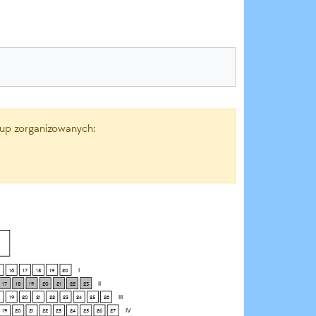
grup zorganizowanych:
16
17
18
19
20
I
17
18
19
20
21
22
23
II
19
20
21
22
23
24
25
26
III
19
20
21
22
23
24
25
26
27
IV