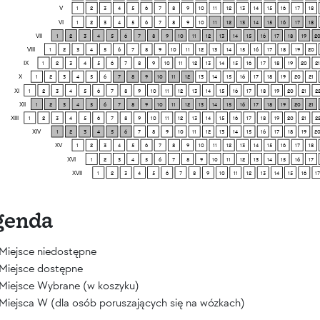
V
1
2
3
4
5
6
7
8
9
10
11
12
13
14
15
16
17
18
VI
1
2
3
4
5
6
7
8
9
10
11
12
13
14
15
16
17
18
VII
1
2
3
4
5
6
7
8
9
10
11
12
13
14
15
16
17
18
19
2
VIII
1
2
3
4
5
6
7
8
9
10
11
12
13
14
15
16
17
18
19
20
IX
1
2
3
4
5
6
7
8
9
10
11
12
13
14
15
16
17
18
19
20
21
X
1
2
3
4
5
6
7
8
9
10
11
12
13
14
15
16
17
18
19
20
21
XI
1
2
3
4
5
6
7
8
9
10
11
12
13
14
15
16
17
18
19
20
21
2
XII
1
2
3
4
5
6
7
8
9
10
11
12
13
14
15
16
17
18
19
20
21
XIII
1
2
3
4
5
6
7
8
9
10
11
12
13
14
15
16
17
18
19
20
21
2
XIV
1
2
3
4
5
6
7
8
9
10
11
12
13
14
15
16
17
18
19
2
XV
1
2
3
4
5
6
7
8
9
10
11
12
13
14
15
16
17
18
XVI
1
2
3
4
5
6
7
8
9
10
11
12
13
14
15
16
17
XVII
1
2
3
4
5
6
7
8
9
10
11
12
13
14
15
16
17
genda
Miejsce niedostępne
Miejsce dostępne
Miejsce Wybrane (w koszyku)
Miejsca W (dla osób poruszających się na wózkach)