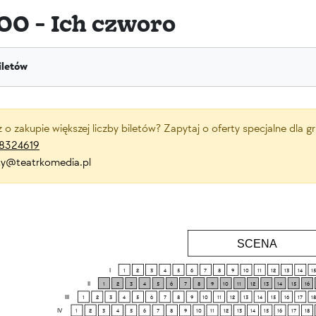
00 - Ich czworo
iletów
z o zakupie większej liczby biletów? Zapytaj o oferty specjalne dla 
8324619
ety@teatrkomedia.pl
SCENA
I
1
2
3
4
5
6
7
8
9
10
11
12
13
14
15
II
1
2
3
4
5
6
7
8
9
10
11
12
13
14
15
16
III
1
2
3
4
5
6
7
8
9
10
11
12
13
14
15
16
17
18
IV
1
2
3
4
5
6
7
8
9
10
11
12
13
14
15
16
17
18