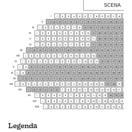
SCENA
I
1
2
3
4
5
6
7
8
9
10
11
12
13
14
II
1
2
3
4
5
6
7
8
9
10
11
12
13
14
15
III
1
2
3
4
5
6
7
8
9
10
11
12
13
14
15
16
17
IV
1
2
3
4
5
6
7
8
9
10
11
12
13
14
15
16
17
V
1
2
3
4
5
6
7
8
9
10
11
12
13
14
15
16
17
VI
1
2
3
4
5
6
7
8
9
10
11
12
13
14
15
16
17
VII
1
2
3
4
5
6
7
8
9
10
11
12
13
14
15
16
17
18
19
VIII
1
2
3
4
5
6
7
8
9
10
11
12
13
14
15
16
17
18
19
IX
1
2
3
4
5
6
7
8
9
10
11
12
13
14
15
16
17
18
19
20
X
1
2
3
4
5
6
7
8
9
10
11
12
13
14
15
16
17
18
19
20
XI
1
2
3
4
5
6
7
8
9
10
11
12
13
14
15
16
17
18
19
20
21
XII
1
2
3
4
5
6
7
8
9
10
11
12
13
14
15
16
17
18
19
20
XIII
1
2
3
4
5
6
7
8
9
10
11
12
13
14
15
16
17
18
19
20
21
XIV
1
2
3
4
5
6
7
8
9
10
11
12
13
14
15
16
17
18
19
XV
1
2
3
4
5
6
7
8
9
10
11
12
13
14
15
16
17
XVI
1
2
3
4
5
6
7
8
9
10
11
12
13
14
15
16
XVII
1
2
3
4
5
6
7
8
9
10
11
12
13
14
15
16
Legenda