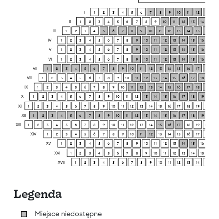
I
1
2
3
4
5
6
7
8
9
10
11
12
13
14
II
1
2
3
4
5
6
7
8
9
10
11
12
13
14
15
III
1
2
3
4
5
6
7
8
9
10
11
12
13
14
15
16
17
IV
1
2
3
4
5
6
7
8
9
10
11
12
13
14
15
16
17
V
1
2
3
4
5
6
7
8
9
10
11
12
13
14
15
16
17
VI
1
2
3
4
5
6
7
8
9
10
11
12
13
14
15
16
17
VII
1
2
3
4
5
6
7
8
9
10
11
12
13
14
15
16
17
18
19
VIII
1
2
3
4
5
6
7
8
9
10
11
12
13
14
15
16
17
18
19
IX
1
2
3
4
5
6
7
8
9
10
11
12
13
14
15
16
17
18
19
20
X
1
2
3
4
5
6
7
8
9
10
11
12
13
14
15
16
17
18
19
20
XI
1
2
3
4
5
6
7
8
9
10
11
12
13
14
15
16
17
18
19
20
21
XII
1
2
3
4
5
6
7
8
9
10
11
12
13
14
15
16
17
18
19
20
XIII
1
2
3
4
5
6
7
8
9
10
11
12
13
14
15
16
17
18
19
20
21
XIV
1
2
3
4
5
6
7
8
9
10
11
12
13
14
15
16
17
18
19
XV
1
2
3
4
5
6
7
8
9
10
11
12
13
14
15
16
17
XVI
1
2
3
4
5
6
7
8
9
10
11
12
13
14
15
16
XVII
1
2
3
4
5
6
7
8
9
10
11
12
13
14
15
16
Legenda
Miejsce niedostępne