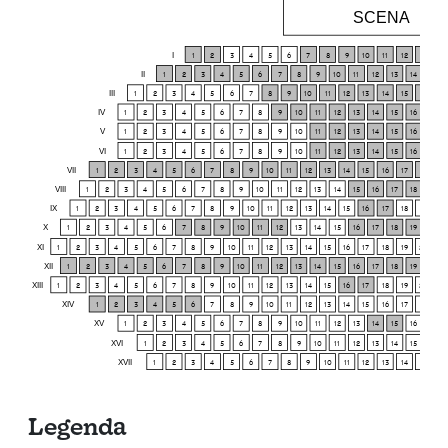
SCENA
I
1
2
3
4
5
6
7
8
9
10
11
12
13
14
II
1
2
3
4
5
6
7
8
9
10
11
12
13
14
15
III
1
2
3
4
5
6
7
8
9
10
11
12
13
14
15
16
17
IV
1
2
3
4
5
6
7
8
9
10
11
12
13
14
15
16
17
V
1
2
3
4
5
6
7
8
9
10
11
12
13
14
15
16
17
VI
1
2
3
4
5
6
7
8
9
10
11
12
13
14
15
16
17
VII
1
2
3
4
5
6
7
8
9
10
11
12
13
14
15
16
17
18
19
VIII
1
2
3
4
5
6
7
8
9
10
11
12
13
14
15
16
17
18
19
IX
1
2
3
4
5
6
7
8
9
10
11
12
13
14
15
16
17
18
19
20
X
1
2
3
4
5
6
7
8
9
10
11
12
13
14
15
16
17
18
19
20
XI
1
2
3
4
5
6
7
8
9
10
11
12
13
14
15
16
17
18
19
20
21
XII
1
2
3
4
5
6
7
8
9
10
11
12
13
14
15
16
17
18
19
20
XIII
1
2
3
4
5
6
7
8
9
10
11
12
13
14
15
16
17
18
19
20
21
XIV
1
2
3
4
5
6
7
8
9
10
11
12
13
14
15
16
17
18
19
XV
1
2
3
4
5
6
7
8
9
10
11
12
13
14
15
16
17
XVI
1
2
3
4
5
6
7
8
9
10
11
12
13
14
15
16
XVII
1
2
3
4
5
6
7
8
9
10
11
12
13
14
15
16
Legenda