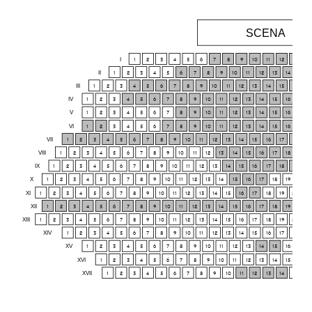
SCENA
I
1
2
3
4
5
6
7
8
9
10
11
12
13
14
II
1
2
3
4
5
6
7
8
9
10
11
12
13
14
15
III
1
2
3
4
5
6
7
8
9
10
11
12
13
14
15
16
17
IV
1
2
3
4
5
6
7
8
9
10
11
12
13
14
15
16
17
V
1
2
3
4
5
6
7
8
9
10
11
12
13
14
15
16
17
VI
1
2
3
4
5
6
7
8
9
10
11
12
13
14
15
16
17
VII
1
2
3
4
5
6
7
8
9
10
11
12
13
14
15
16
17
18
19
VIII
1
2
3
4
5
6
7
8
9
10
11
12
13
14
15
16
17
18
19
IX
1
2
3
4
5
6
7
8
9
10
11
12
13
14
15
16
17
18
19
20
X
1
2
3
4
5
6
7
8
9
10
11
12
13
14
15
16
17
18
19
20
XI
1
2
3
4
5
6
7
8
9
10
11
12
13
14
15
16
17
18
19
20
21
XII
1
2
3
4
5
6
7
8
9
10
11
12
13
14
15
16
17
18
19
20
XIII
1
2
3
4
5
6
7
8
9
10
11
12
13
14
15
16
17
18
19
20
21
XIV
1
2
3
4
5
6
7
8
9
10
11
12
13
14
15
16
17
18
19
XV
1
2
3
4
5
6
7
8
9
10
11
12
13
14
15
16
17
XVI
1
2
3
4
5
6
7
8
9
10
11
12
13
14
15
16
XVII
1
2
3
4
5
6
7
8
9
10
11
12
13
14
15
16