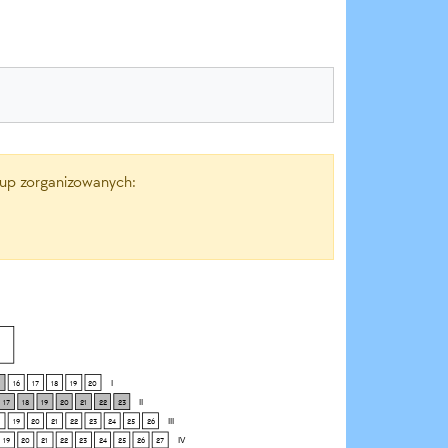
grup zorganizowanych:
16
17
18
19
20
I
17
18
19
20
21
22
23
II
19
20
21
22
23
24
25
26
III
19
20
21
22
23
24
25
26
27
IV